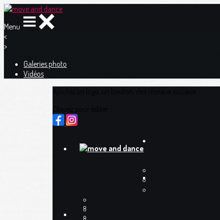
Menu
<
>
Galeries photo
Vidéos
Ajoutez un logo, un bouton, des réseaux sociaux
Cliquez pour éditer