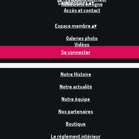
Compétitions
▴
▾
Adhésions en ligne
Accès et contact
Espace membre
▴
▾
Galeries photo
Vidéos
Se connecter
Notre Histoire
Notre actualité
Notre équipe
Nos partenaires
Boutique
Le règlement intérieur