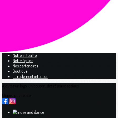
Exporter les lignes sélectionnées
Exporter toutes les colonnes
Exporter uniquement les colonnes affichées
Menu
<
>
Notre Histoire
Notre actualité
Notre équipe
Nos partenaires
Boutique
Le règlement intérieur
Ajoutez un logo, un bouton, des réseaux sociaux
Cliquez pour éditer