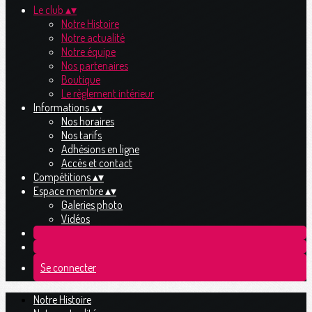
Le club
▴
▾
Notre Histoire
Notre actualité
Notre équipe
Nos partenaires
Boutique
Le règlement intérieur
Informations
▴
▾
Nos horaires
Nos tarifs
Adhésions en ligne
Accès et contact
Compétitions
▴
▾
Espace membre
▴
▾
Galeries photo
Vidéos
Se connecter
Notre Histoire