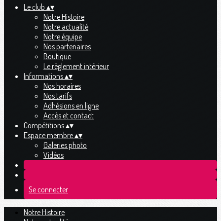
Le club
▴
▾
Notre Histoire
Notre actualité
Notre équipe
Nos partenaires
Boutique
Le règlement intérieur
Informations
▴
▾
Nos horaires
Nos tarifs
Adhésions en ligne
Accès et contact
Compétitions
▴
▾
Espace membre
▴
▾
Galeries photo
Vidéos
Se connecter
Notre Histoire