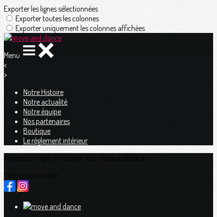
Exporter les lignes sélectionnées
Exporter toutes les colonnes
Exporter uniquement les colonnes affichées
Menu
<
>
Notre Histoire
Notre actualité
Notre équipe
Nos partenaires
Boutique
Le règlement intérieur
Ajoutez un logo, un bouton, des réseaux sociaux
Cliquez pour éditer