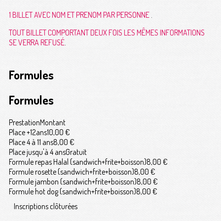
1
BILLET
AVEC
NOM
ET
PRENOM
PAR
PERSONNE
.
TOUT
BILLET
COMPORTANT
DEUX
FOIS
LES
MÊMES
INFORMATIONS
SE
VERRA
REFUSÉ
.
Formules
Formules
Prestation
Montant
Place +12ans
10,00 €
Place 4 à 11 ans
8,00 €
Place jusqu'à 4 ans
Gratuit
Formule repas Halal (sandwich+frite+boisson)
8,00 €
Formule rosette (sandwich+frite+boisson)
8,00 €
Formule jambon (sandwich+frite+boisson)
8,00 €
Formule hot dog (sandwich+frite+boisson)
8,00 €
Inscriptions clôturées