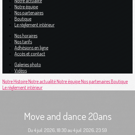
Notre actualité
Notre équipe
Nos partenaires
Boutique
Le règlement intérieur
Nos horaires
Nos tarifs
Adhésions en ligne
Accès et contact
Galeries photo
Vidéos
Notre Histoire
Notre actualité
Notre équipe
Nos partenaires
Boutique
Le règlement intérieur
Move and dance 20ans
Du 4 juil. 2026, 18:30 au 4 juil. 2026, 23:59