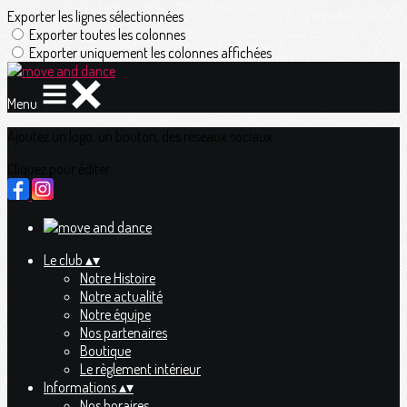
Exporter les lignes sélectionnées
Exporter toutes les colonnes
Exporter uniquement les colonnes affichées
Menu
Ajoutez un logo, un bouton, des réseaux sociaux
Cliquez pour éditer
Le club
▴
▾
Notre Histoire
Notre actualité
Notre équipe
Nos partenaires
Boutique
Le règlement intérieur
Informations
▴
▾
Nos horaires