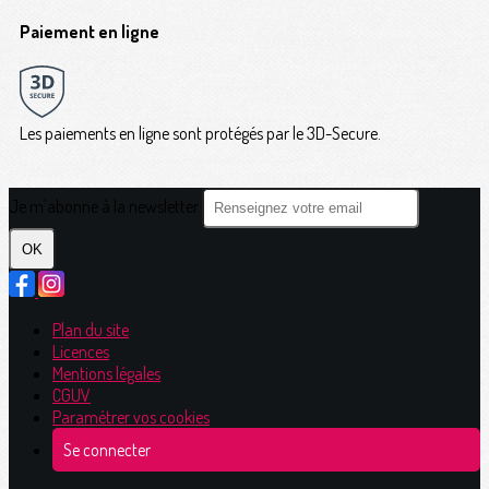
Paiement en ligne
Les paiements en ligne sont protégés par le 3D-Secure.
Je m'abonne à la newsletter
OK
Plan du site
Licences
Mentions légales
CGUV
Paramétrer vos cookies
Se connecter