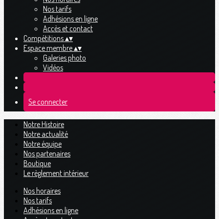
Nos tarifs
Adhésions en ligne
Accès et contact
Compétitions
▴
▾
Espace membre
▴
▾
Galeries photo
Vidéos
Se connecter
Notre Histoire
Notre actualité
Notre équipe
Nos partenaires
Boutique
Le règlement intérieur
Nos horaires
Nos tarifs
Adhésions en ligne