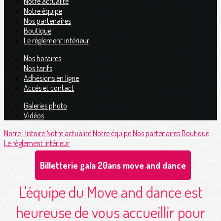
Notre actualité
Notre équipe
Nos partenaires
Boutique
Le règlement intérieur
Nos horaires
Nos tarifs
Adhésions en ligne
Accès et contact
Galeries photo
Vidéos
Notre Histoire
Notre actualité
Notre équipe
Nos partenaires
Boutique
Le règlement intérieur
Billetterie gala 20ans move and dance
L'équipe du Move and dance est
heureuse de vous accueillir pour