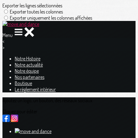
Exporter les lignes sélectionnées
Exporter toutes les colonnes
Exporter uniquement les colonnes affichées
Menu
<
>
Notre Histoire
Notre actualité
Notre équipe
Nos partenaires
Boutique
Le règlement intérieur
Ajoutez un logo, un bouton, des réseaux sociaux
Cliquez pour éditer