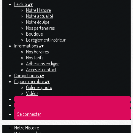
Le club
▴
▾
Notre Histoire
Notre actualité
Notre équipe
Nos partenaires
Boutique
Le règlement intérieur
Informations
▴
▾
Nos horaires
Nos tarifs
Adhésions en ligne
Accès et contact
Compétitions
▴
▾
Espace membre
▴
▾
Galeries photo
Vidéos
Se connecter
Notre Histoire